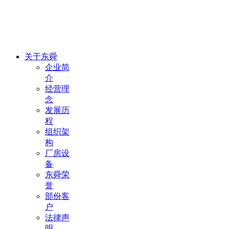
关于东舜
企业简
介
经营理
念
发展历
程
组织架
构
厂房设
备
东舜荣
誉
部份客
户
法律声
明