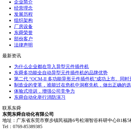
企业简介
经营理念
发展历程
组织架构
厂房设备
东舜荣誉
部份客户
法律声明
最新资讯
为什么企业都在导入异型元件插件机
东舜多功能全自动异型元件插件机的品牌优势
第二代 “OCM-II 多功能异形元件插件机”成功上市。同时
制造业的变革，谁能过在危机中洞察先机，做出正确的选
体验式培训，增强公司竞争力
东舜自动化举行消防演习
联系东舜
东莞东舜自动化有限公司
地址：广东省东莞市寮步镇民福路6号松湖智谷科研中心B1栋5
Tel：0769-85389385