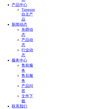
产品中心
Tungson
自主产
品
新闻动态
东舜动
态
产品动
态
行业动
态
服务中心
售前服
务
售后服
务
产品问
答
文件下
载
联系我们