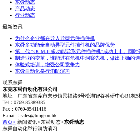
东舜动态
产品动态
行业动态
最新资讯
为什么企业都在导入异型元件插件机
东舜多功能全自动异型元件插件机的品牌优势
第二代 “OCM-II 多功能异形元件插件机”成功上市。同时
制造业的变革，谁能过在危机中洞察先机，做出正确的选
体验式培训，增强公司竞争力
东舜自动化举行消防演习
联系东舜
东莞东舜自动化有限公司
地址：广东省东莞市寮步镇民福路6号松湖智谷科研中心B1栋5
Tel：0769-85389385
Fax：0769-85411416
E-mail：sales@tungson.hk
首页
>
新闻资讯
>
东舜动态
>
东舜动态
东舜自动化举行消防演习