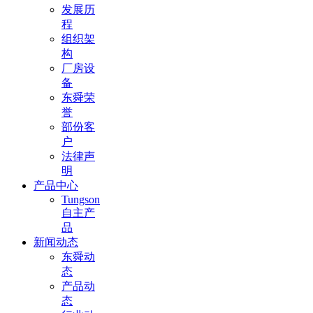
发展历
程
组织架
构
厂房设
备
东舜荣
誉
部份客
户
法律声
明
产品中心
Tungson
自主产
品
新闻动态
东舜动
态
产品动
态