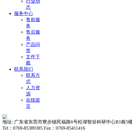
行业动
态
服务中心
售前服
务
售后服
务
产品问
答
文件下
载
联系我们
联系方
式
人力资
源
在线留
言
地址: 广东省东莞市寮步镇民福路6号松湖智谷科研中心B1栋5
Tel：0769-85389385 Fax：0769-85411416