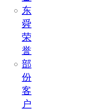
东
舜
荣
誉
部
份
客
户