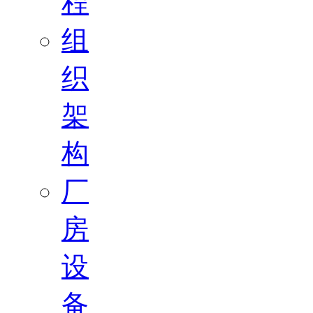
程
组
织
架
构
厂
房
设
备