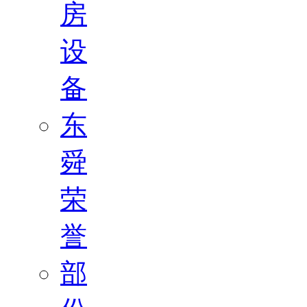
房
设
备
东
舜
荣
誉
部