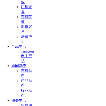
构
厂房设
备
东舜荣
誉
部份客
户
法律声
明
产品中心
Tungson
自主产
品
新闻动态
东舜动
态
产品动
态
行业动
态
服务中心
售前服