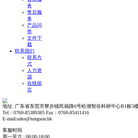
务
售后服
务
产品问
答
文件下
载
联系我们
联系方
式
人力资
源
在线留
言
地址: 广东省东莞市寮步镇民福路6号松湖智谷科研中心B1栋5
Tel：0769-85389385 Fax：0769-85411416
E-mail:sales@tungson.hk
客服时间
周一至六 : 08:00-18:00