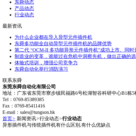
东舜动态
产品动态
行业动态
最新资讯
为什么企业都在导入异型元件插件机
东舜多功能全自动异型元件插件机的品牌优势
第二代 “OCM-II 多功能异形元件插件机”成功上市。同时
制造业的变革，谁能过在危机中洞察先机，做出正确的选
体验式培训，增强公司竞争力
东舜自动化举行消防演习
联系东舜
东莞东舜自动化有限公司
地址：广东省东莞市寮步镇民福路6号松湖智谷科研中心B1栋5
Tel：0769-85389385
Fax：0769-85411416
E-mail：sales@tungson.hk
首页
>
新闻资讯
>
行业动态
>
行业动态
异形插件机与传统插件机有什么区别,有什么优缺点